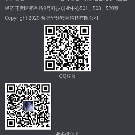
经济开发区稻香路9号科技创业中心501、508、520室
Copyright 2020 合肥华领安防科技有限公司
QQ客服
业务微信号