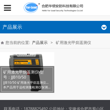
产品展示
您当前的位置:
产品展示
>
矿用激光甲烷遥测仪
矿用激光甲烷遥测仪-型
号：JJB10/50
JJB10/50 矿用激光甲烷遥测仪采用灵敏的二极管激光吸收光谱技术（简称TDLAS技术），利用甲烷气体对特定波长激光的吸收效应，且吸收强度与甲烷气体浓度相关（朗伯-比尔定律）的原理而设计。
本产品用于远程测量检测仪探测路径上空气中甲烷和含甲烷气体（天然气或类似气体）的积分浓度。可实时显示检测路径上的甲烷气体积分浓度，并且对于超过设置报警阈值的值，测定仪给与检测人员以声光或振动提示。
联系电话：18788825492 公司地址：安徽省合肥市蜀山区